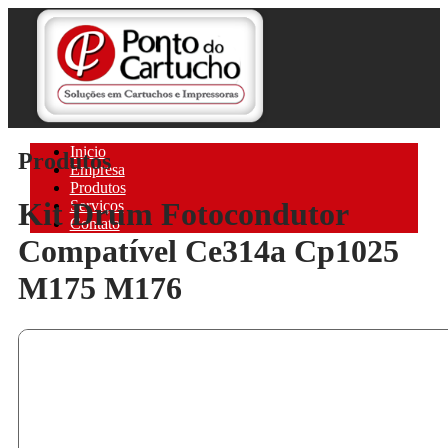
Inicio
Produtos
Empresa
Produtos
Kit Drum Fotocondutor
Serviços
Contato
Compatível Ce314a Cp1025
M175 M176