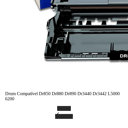
Drum Compatível Dr850 Dr880 Dr890 Dr3440 Dr3442 L5000
6200
Confira
arrow_back
Voltar