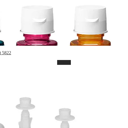
t 5822
Confira