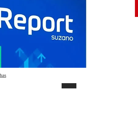
has
Confira