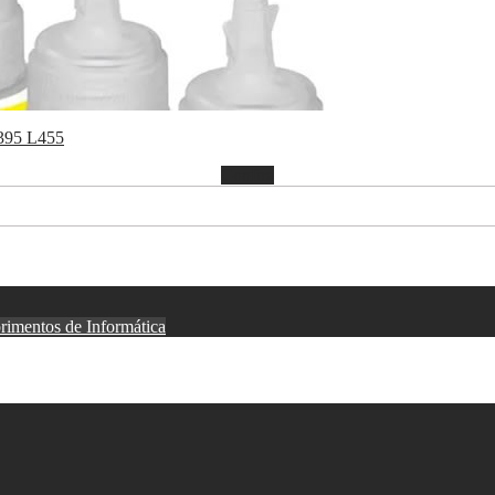
L395 L455
Confira
rimentos de Informática